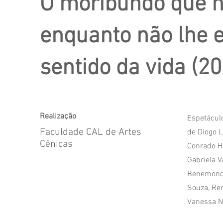
O moribundo que n
enquanto não lhe 
sentido da vida (20
Realização
Espetácul
Faculdade CAL de Artes
de Diogo L
Cênicas
Conrado He
Gabriela V
Benemond, 
Souza, Ren
Vanessa Nh