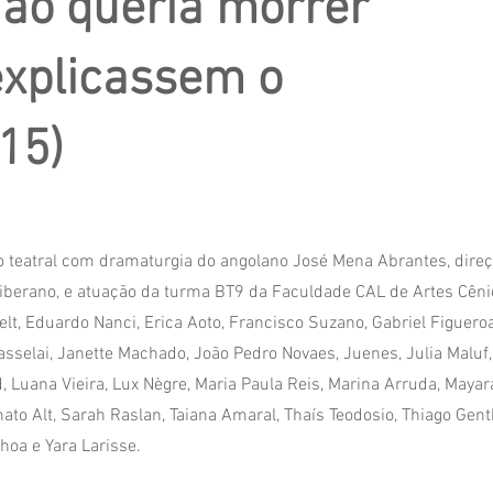
ão queria morrer
explicassem o
15)
o teatral com dramaturgia do angolano José Mena Abrantes, dire
iberano, e atuação da turma BT9 da Faculdade CAL de Artes Cêni
lt, Eduardo Nanci, Erica Aoto, Francisco Suzano, Gabriel Figueroa
asselai, Janette Machado, João Pedro Novaes, Juenes, Julia Maluf,
Luana Vieira, Lux Nègre, Maria Paula Reis, Marina Arruda, Mayar
ato Alt, Sarah Raslan, Taiana Amaral, Thaís Teodosio, Thiago Genth
oa e Yara Larisse.