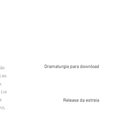
Dramaturgia para download
ção
cas:
,
 Lia
a
Release da estreia
il,