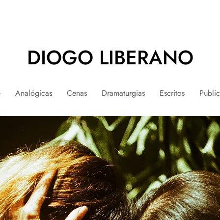
DIOGO LIBERANO
e
Analógicas
Cenas
Dramaturgias
Escritos
Publi