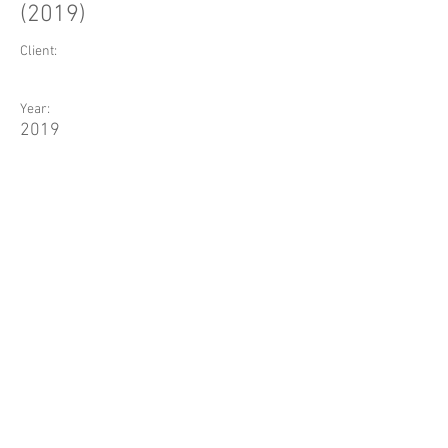
(2019)
Client:
Year:
2019
Previous
Next
Site atualizado em julho de 2026