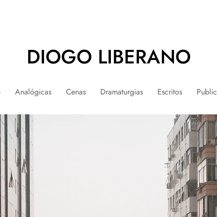
DIOGO LIBERANO
e
Analógicas
Cenas
Dramaturgias
Escritos
Publi